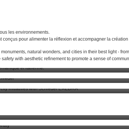
 tous les environnements.
conçus pour alimenter la réflexion et accompagner la création d'
lez
numents, natural wonders, and cities in their best light - from 
ami
igente : le cheminement de Bristol vers 
 safety with aesthetic refinement to promote a sense of communit
uvre la voie à la maintenance prédictive
-Baños López
penser, revoir, renouveler
 de vie des solutions d’éclairage
ns de passer aux LED