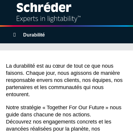
Solutions
Breadcrumbs
Durabilité
Produits
Together For Our
Services
Future
La durabilité est au cœur de tout ce que nous
faisons. Chaque jour, nous agissons de manière
responsable envers nos clients, nos équipes, nos
Durabilité
partenaires et les communautés qui nous
entourent.
Projets
Notre stratégie « Together For Our Future » nous
Expertise
guide dans chacune de nos actions.
Découvrez nos engagements concrets et les
avancées réalisées pour la planète, nos
À propos