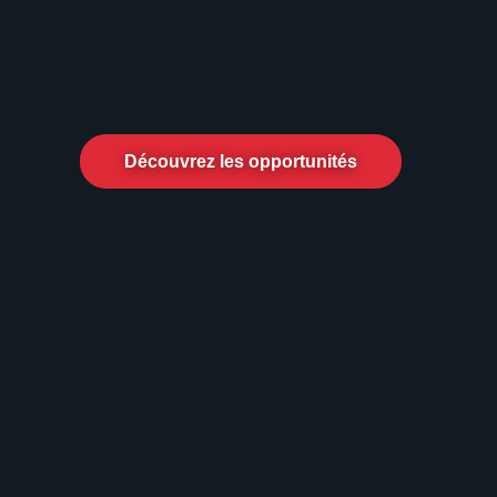
Carrières chez Schréder
Nous recherchons votre lumière unique
Rejoignez-nous pour illuminer ce qui 
TM
Devenez Expert in Lightability
.
Découvrez les opportunités